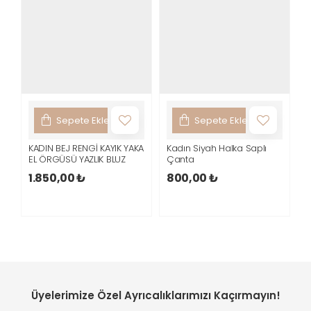
Sepete Ekle
Sepete Ekle
KADIN BEJ RENGİ KAYIK YAKA
Kadın Siyah Halka Saplı
K
EL ÖRGÜSÜ YAZLIK BLUZ
Çanta
B
Ö
1.850,00 ₺
800,00 ₺
Ç
1
Üyelerimize Özel Ayrıcalıklarımızı Kaçırmayın!